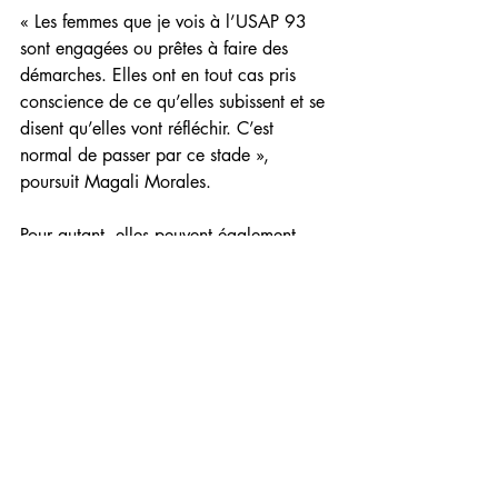
« Les femmes que je vois à l’USAP 93 
sont engagées ou prêtes à faire des 
démarches. Elles ont en tout cas pris 
conscience de ce qu’elles subissent et se 
disent qu’elles vont réfléchir. C’est 
normal de passer par ce stade », 
poursuit Magali Morales.
Pour autant, elles peuvent également 
avoir des difficultés quant au 
fonctionnement de la justice. « J’ai suivi 
une dame qui avait le Téléphone grave 
danger. Elle l’a déclenché, mais son 
mari a été jugé 3 ans et demi après les 
faits, en correctionnel. Ça a été dur pour 
elle. « Pourquoi il ne va pas en prison ? 
», interrogeait-elle. Parfois, je me 
demande comment leur expliquer ces 